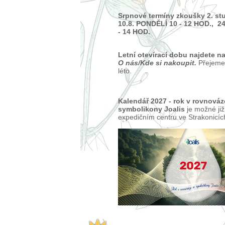
Srpnové termíny zkoušky 2. s
10.8. PONDĚLÍ 10 - 12 HOD., 2
- 14 HOD.
Letní
otevírací dobu najdete n
O nás/Kde si nakoupit.
Přejeme
léto.
Kalendář 2027 - rok v rovnováz
symbolikony Joalis
je možné již
expedičním centru ve Strakonicíc