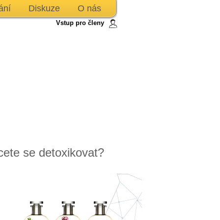
ání
Diskuze
O nás
Vstup pro členy
ete se detoxikovat?