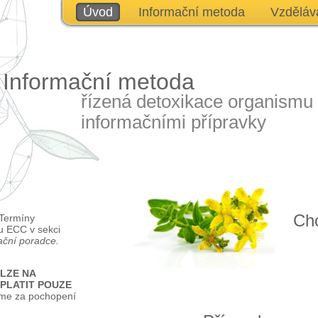
Úvod
Informační metoda
Vzděláv
Informační metoda
řízená detoxikace organismu
informačními přípravky
Chc
 Termíny
u ECC v sekci
ační poradce.
a LZE NA
 PLATIT POUZE
me za pochopení