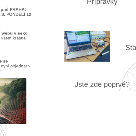
Přípravky
tupně PRAHA:
4.8. PONDĚLÍ 12
a webu v sekci
 všem krásné
Sta
e se
 nyní objednat v
h.
Jste zde poprvé?