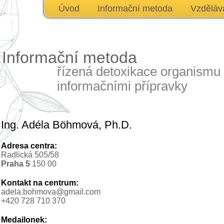
Úvod
Informační metoda
Vzděláv
Informační metoda
řízená detoxikace organismu
informačními přípravky
Ing. Adéla Böhmová, Ph.D.
Adresa centra:
Radlická 505/58
Praha 5
150 00
Kontakt na centrum:
adela.bohmova@gmail.com
+420 728 710 370
Medailonek: