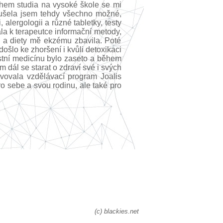
ěhem studia na vysoké škole se mi
oušela jsem tehdy všechno možné,
alergologii a různé tabletky, testy
ala k terapeutce informační metody,
s a diety mě ekzému zbavila. Poté
ošlo ke zhoršení i kvůli detoxikaci
stní medicínu bylo zaseto a během
m dál se starat o zdraví své i svých
vovala vzdělávací program Joalis
o sebe a svou rodinu, ale také pro
(c) blackies.net