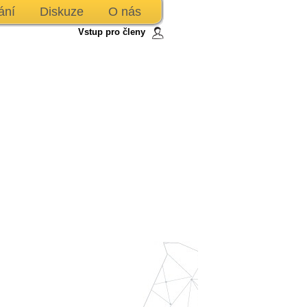
ání
Diskuze
O nás
Vstup pro členy