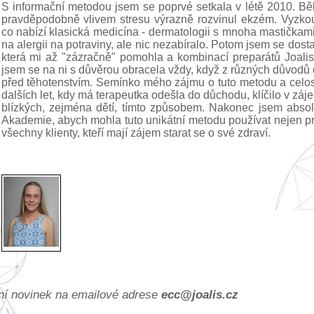
S informační metodou jsem se poprvé setkala v létě 2010. B
pravděpodobně vlivem stresu výrazně rozvinul ekzém. Vyzk
co nabízí klasická medicína - dermatologii s mnoha mastičkami, 
na alergii na potraviny, ale nic nezabíralo. Potom jsem se dost
která mi až "zázračně" pomohla a kombinací preparátů Joali
jsem se na ni s důvěrou obracela vždy, když z různých důvodů d
před těhotenstvím. Semínko mého zájmu o tuto metodu a celo
dalších let, kdy má terapeutka odešla do důchodu, klíčilo v záje
blízkých, zejména dětí, tímto způsobem. Nakonec jsem absol
Akademie, abych mohla tuto unikátní metodu používat nejen pr
všechny klienty, kteří mají zájem starat se o své zdraví.
ání novinek na emailové adrese
ec
c@joa
lis.cz