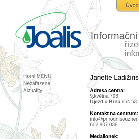
Úvod
Informačn
říz
inf
Horní MENU
Janette Ladižin
Nezařazené
Aktuality
Adresa centra:
9.května 796
Újezd u Brna
664 53
Kontakt na centrum:
info@prirodnisouznen
602 807 038
Medailonek: