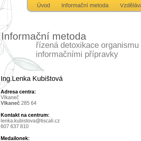
Úvod
Informační metoda
Vzděláv
Informační metoda
řízená detoxikace organismu
informačními přípravky
Ing.Lenka Kubištová
Adresa centra:
Vlkaneč
Vlkaneč
285 64
Kontakt na centrum:
lenka.kubistova@tiscali.cz
607 637 810
Medailonek: