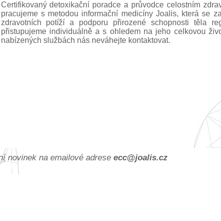
Certifikovaný detoxikační poradce a průvodce celostním zd
pracujeme s metodou informační medicíny Joalis, která se za
zdravotních potíží a podporu přirozené schopnosti těla r
přistupujeme individuálně a s ohledem na jeho celkovou život
nabízených službách nás neváhejte kontaktovat.
ání novinek na emailové adrese
ec
c@joa
lis.cz