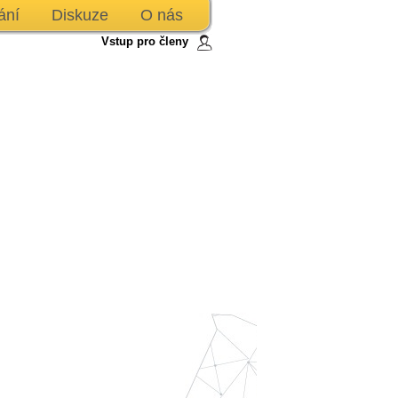
ání
Diskuze
O nás
Vstup pro členy