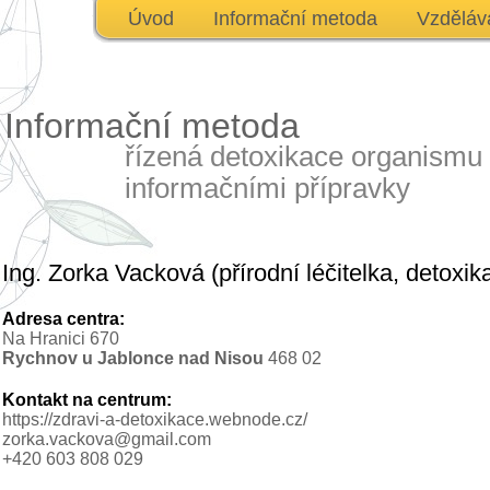
Úvod
Informační metoda
Vzděláv
Informační metoda
řízená detoxikace organismu
informačními přípravky
Ing. Zorka Vacková (přírodní léčitelka, detoxik
Adresa centra:
Na Hranici 670
Rychnov u Jablonce nad Nisou
468 02
Kontakt na centrum:
https://zdravi-a-detoxikace.webnode.cz/
zorka.vackova@gmail.com
+420 603 808 029