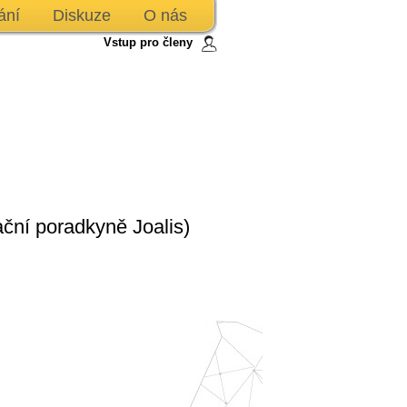
ání
Diskuze
O nás
Vstup pro členy
ační poradkyně Joalis)