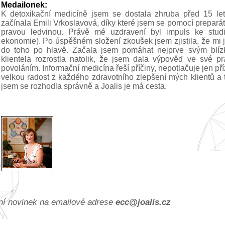
Medailonek:
K detoxikační medicíně jsem se dostala zhruba před 15 let
začínala Emili Vrkoslavová, díky které jsem se pomocí preparát
pravou ledvinou. Právě mé uzdravení byl impuls ke studi
ekonomie). Po úspěšném složení zkoušek jsem zjistila, že mi j
do toho po hlavě. Začala jsem pomáhat nejprve svým blíz
klientela rozrostla natolik, že jsem dala výpověď ve své p
povoláním. Informační medicína řeší příčiny, nepotlačuje jen pří
velkou radost z každého zdravotního zlepšení mých klientů a 
jsem se rozhodla správně a Joalis je má cesta.
ání novinek na emailové adrese
ec
c@joa
lis.cz