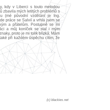
y, kdy v Liberci s touto metodou
ů zbavila mých letitých problémů s
u (mé původní vzdělání je Ing.
de práce se Salvií a vrhla jsem se
kým a přátelům. Postupně se mi
ráci a můj koníček se stal i mým
znaky, proto je mi tolik blízká. Mám
také při každém úspěchu cítím, že
(c) blackies.net