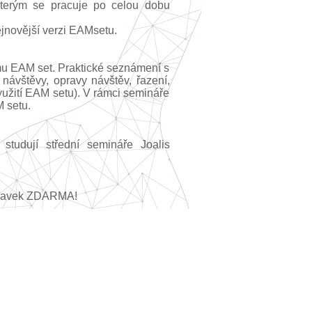
terým se pracuje po celou dobu
ejnovější verzi EAMsetu.
mu EAM set. Praktické seznámení s
návštěvy, opravy návštěv, řazení,
využití EAM setu). V rámci semináře
M setu.
studují střední semináře Joalis
pravek ZDARMA!