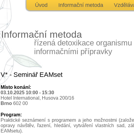
Úvod
Informační metoda
Vzděláv
Informační metoda
řízená detoxikace organismu
informačními přípravky
V* - Seminář EAMset
Místo konání:
03.10.2025 10:00 - 15:30
Hotel International, Husova 200/16
Brno
602 00
Program:
Praktické seznámení s programem a jeho možnostmi (založení
opravy návštěv, řazení, hledání, vytváření vlastních sad, zá
EAMsetu).