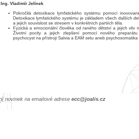
Ing. Vladimír Jelínek
Pokročilá detoxikace lymfatického systému pomocí inovovan
Detoxikace lymfatického systému je základem všech dalších det
a jejich souvislost se stresem v konkrétních partiích těla.
Fyzická a emocionální člověka od raného dětství a jejich vliv n
Životní pocity a jejich zlepšení pomocí nového preparátu
psychocyst na přístroji Salvia a EAM setu aneb psychosomatika 
ání novinek na emailové adrese
ec
c@joa
lis.cz