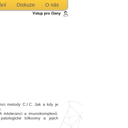
ání
Diskuze
O nás
Vstup pro členy
ámci metody C.I.C. Jak a kdy je
.
ch intolerancí a imunokomplexů.
atologické bílkoviny a jejich