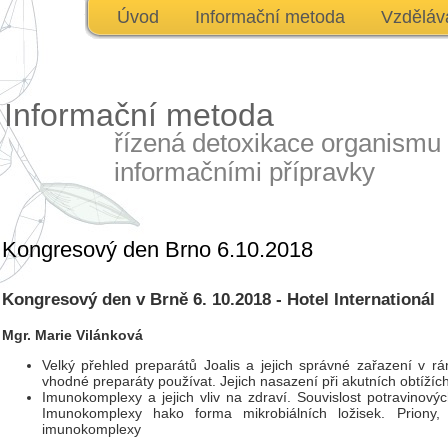
Úvod
Informační metoda
Vzděláv
Informační metoda
řízená detoxikace organismu
informačními přípravky
Kongresový den Brno 6.10.2018
Kongresový den v Brně 6. 10.2018 - Hotel Internationál
Mgr. Marie Vilánková
Velký přehled preparátů Joalis a jejich správné zařazení v r
vhodné preparáty používat. Jejich nasazení při akutních obtížích
Imunokomplexy a jejich vliv na zdraví. Souvislost potravinový
Imunokomplexy hako forma mikrobiálních ložisek. Priony, p
imunokomplexy