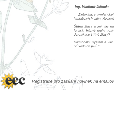
Ing. Vladimír Jelínek:
„Detoxikace lymfatick
lymfatických uzlin. Regioná
Štítná žláza a její vliv
funkcí. Různé druhy toxin
detoxikace štítné žlázy?
Hormonální systém a vliv
průvodních jevů.“
Registrace pro zasílání novinek na emailo