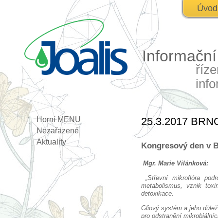
Úvod
Informačn
říz
inf
Horní MENU
25.3.2017 BRNO 
Nezařazené
Aktuality
Kongresový den v Br
Mgr. Marie Vilánková:
„Střevní mikroflóra pod
metabolismus, vznik toxi
detoxikace.
Gliový systém a jeho důlež
pro odstranění mikrobiální