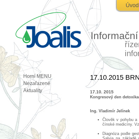
Úvod
Informačn
říz
inf
Horní MENU
17.10.2015 BR
Nezařazené
Aktuality
17.10. 2015
Kongresový den detoxikač
Ing. Vladimír Jelínek
Člověk v pohybu a b
čínské medicíny. Vz
Diagnóza podle gest
Salvia na základě v