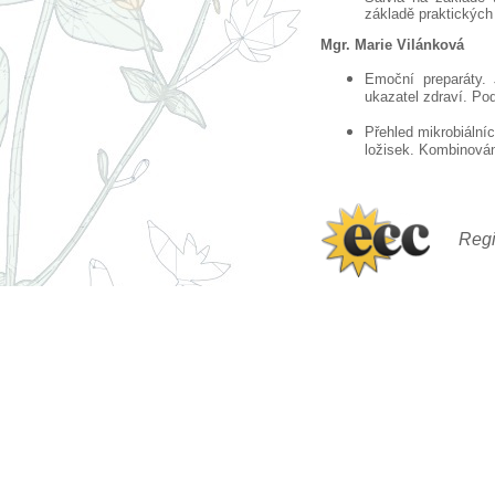
základě praktických
Mgr. Marie Vilánková
Emoční preparáty. 
ukazatel zdraví. Po
Přehled mikrobiálníc
ložisek. Kombinován
Regi